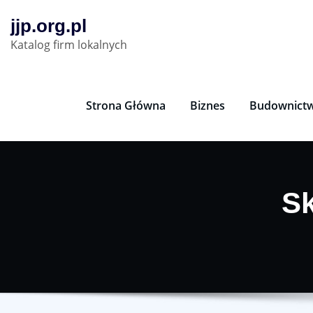
Skip
jjp.org.pl
to
Katalog firm lokalnych
content
Strona Główna
Biznes
Budownict
Sk