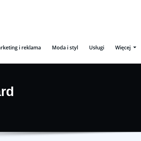
rketing i reklama
Moda i styl
Usługi
Więcej
ard