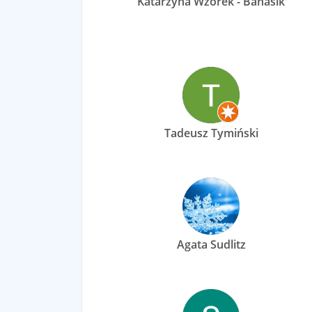
Katarzyna Wzorek - Banasik
Tadeusz Tymiński
Agata Sudlitz