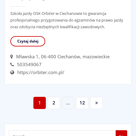
Szkoła jazdy OSK Orbiter w Ciechanowie to gwarancja
profesjonalnego przygotowania do egzaminów na prawo jazdy
oraz zdobycia niezbędnych kwalifikacji zawodowych.
Czytaj dalej
Mławska 1, 06-400 Ciechanów, mazowieckie
503549067
https://orbiter.com.pl/
Nawigacja
1
2
…
12
po
wpisach