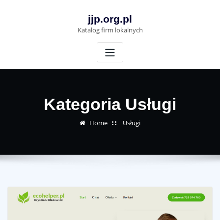
Skip
to
jjp.org.pl
content
Katalog firm lokalnych
Kategoria Usługi
Home
Usługi