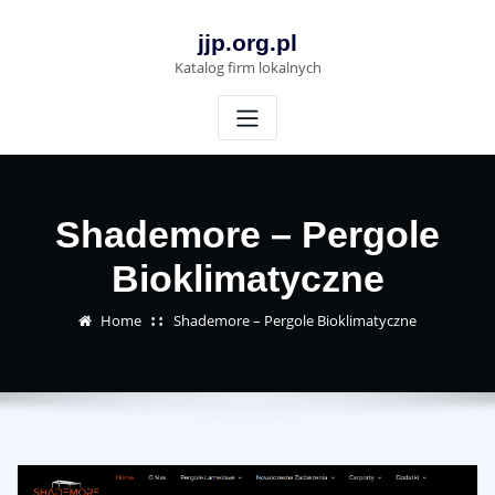
Skip
to
jjp.org.pl
content
Katalog firm lokalnych
Shademore – Pergole
Bioklimatyczne
Home
Shademore – Pergole Bioklimatyczne