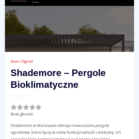
Dom i Ogród
Shademore – Pergole
Bioklimatyczne
Rate this item:
Brak głosów
Shademore w Warszawie oferuje nowoczesne pergole
ogrodowe, które łączą w sobie funkcjonalność i estetykę. Ich
Submit Rating
specjalność to pergole lamelowe wykonane
z trwałego